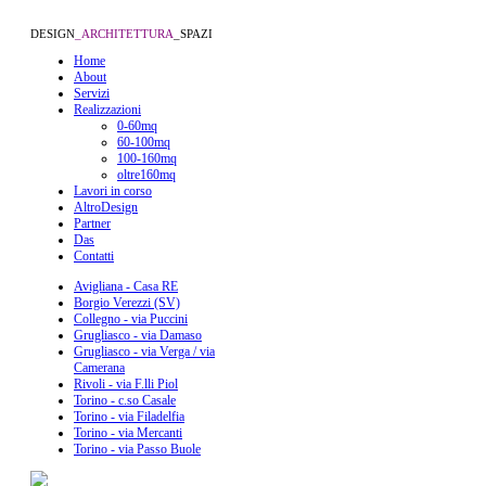
DESIGN
_ARCHITETTURA
_SPAZI
Home
About
Servizi
Realizzazioni
0-60mq
60-100mq
100-160mq
oltre160mq
Lavori in corso
AltroDesign
Partner
Das
Contatti
Avigliana - Casa RE
Borgio Verezzi (SV)
Collegno - via Puccini
Grugliasco - via Damaso
Grugliasco - via Verga / via
Camerana
Rivoli - via F.lli Piol
Torino - c.so Casale
Torino - via Filadelfia
Torino - via Mercanti
Torino - via Passo Buole